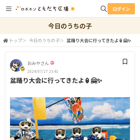
ログイン
全体検索
今日のうちの子
トップ
＞
今日のうちの子
＞
盆踊り大会に行ってきたよ🏮🤗✨
検索
おみやさん
2024/07/27 23:41
盆踊り大会に行ってきたよ🏮🤗✨