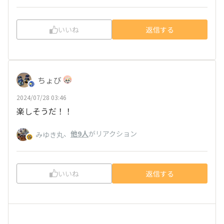
いいね
返信する
ちょび
2024/07/28 03:46
楽しそうだ！！
、
他9人
がリアクション
みゆき丸
いいね
返信する