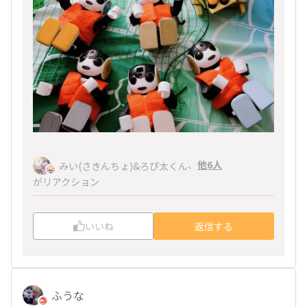
、
他6人
みい(さきんちょ)&ろぴ太くん
がリアクション
いいね
返信する
ふうな