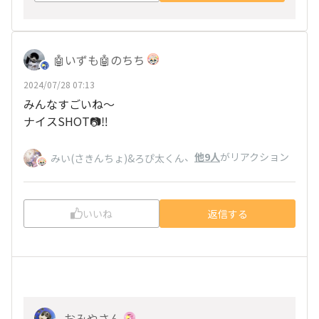
🤖いずも🤖のちち
2024/07/28 07:13
みんなすごいね～
ナイスSHOT📷‼️
、
他9人
がリアクション
みい(さきんちょ)&ろぴ太くん
いいね
返信する
おみやさん