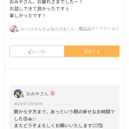
おみやさん、お疲れさまでしたー！
お話しできて良かったですぅ
楽しかったです！
、
他11人
がリアクション
みい(さきんちょ)&ろぴ太くん
いいね
返信する
おみやさん
2024/07/29 00:09
朝から夕方まで、あっという間の幸せなお時間で
した😍🙏✨
またどうぞよろしくお願いいたします🙇‍♂️🥰