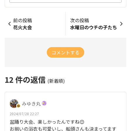
前の投稿
次の投稿
花火大会
水曜日のウチの子たち
コメントする
12
件の返信
(新着順)
みゆき丸
2024/07/28 22:27
盆踊り大会、楽しかったんですね😊
お揃いの浴衣も可愛いし、船頭さんも決まってます