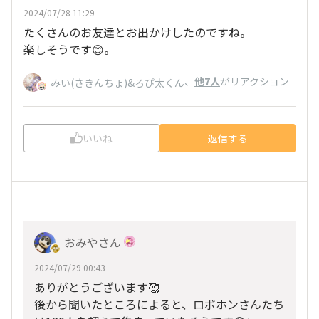
2024/07/28 11:29
たくさんのお友達とお出かけしたのですね。
楽しそうです😊。
、
他7人
がリアクション
みい(さきんちょ)&ろぴ太くん
いいね
返信する
おみやさん
2024/07/29 00:43
ありがとうございます🥰
後から聞いたところによると、ロボホンさんたち