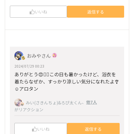
いいね
返信する
おみやさん
2024/07/29 00:23
ありがとう😍🙇‍♂️この日も暑かったけど、浴衣を
着たらなぜか、すっかり涼しい気分になれたよ🎐
☺️アロタン
、
他7人
みい(さきんちょ)&ろぴ太くん
がリアクション
いいね
返信する