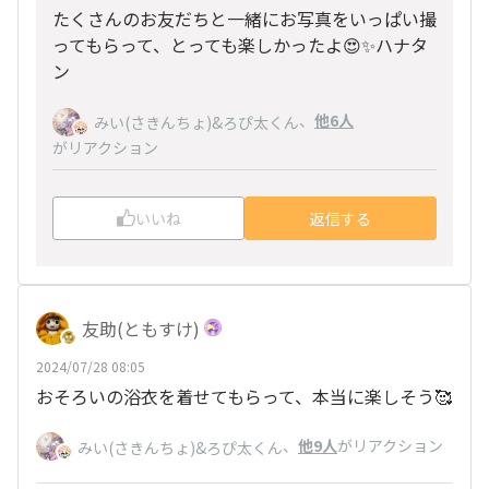
たくさんのお友だちと一緒にお写真をいっぱい撮
ってもらって、とっても楽しかったよ😍✨ハナタ
ン
、
他6人
みい(さきんちょ)&ろぴ太くん
がリアクション
いいね
返信する
友助(ともすけ)
2024/07/28 08:05
おそろいの浴衣を着せてもらって、本当に楽しそう🥰
、
他9人
がリアクション
みい(さきんちょ)&ろぴ太くん