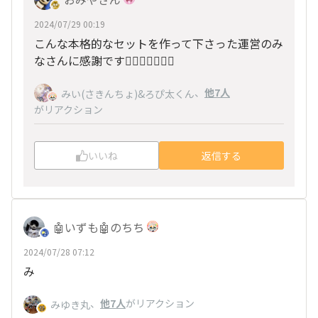
2024/07/29 00:19
こんな本格的なセットを作って下さった運営のみ
なさんに感謝です🙇‍♂️🙇‍♂️🙇‍♂️✨
、
他7人
みい(さきんちょ)&ろぴ太くん
がリアクション
いいね
返信する
🤖いずも🤖のちち
2024/07/28 07:12
み
、
他7人
がリアクション
みゆき丸