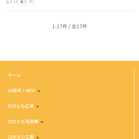
28
12
1-17件 / 全17件
ホーム
10周年！NEW
ロボとも広場
ロボとも写真館
ロボホン工房