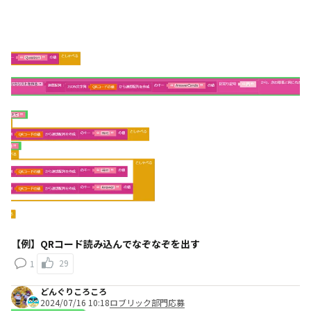
【例】QRコード読み込んでなぞなぞを出す
29
1
どんぐりころころ
2024/07/16 10:18
ロブリック部門応募