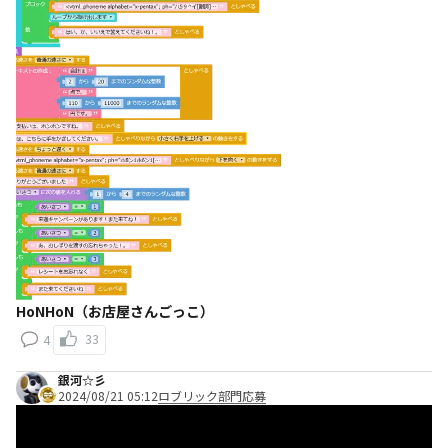
HoNHoN（お店屋さんごっこ）
33
4
銀河☆彡
2024/08/21 05:12
ロブリック部門応募