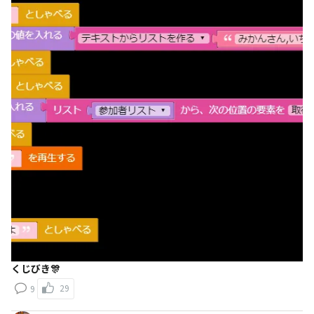
くじびき🎊
29
9