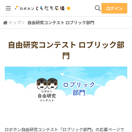
ログイン
トップ
＞
自由研究コンテスト ロブリック部門
全体検索
自由研究コンテスト ロブリック部
検索
門
ロボホン自由研究コンテスト「ロブリック部門」の応募ページで