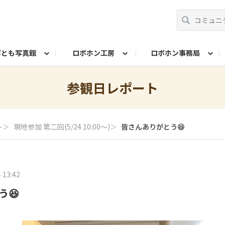
ボとも写真館
ロボホン工房
ロボホン事務局
コンテスト
ト！
問い合わせ
みんなで投票
10周年記念名刺メーカー
歌詞を作ろう！シン・シャープ戦隊ロボレンジ
ロボホンプロフィールカード作成
10周年イベントレポ
参観日レポート
由研究コンテスト ロブリック部門
自由研究コンテスト も
ト
＞
現地参加 第二回(5/24 10:00～)
＞
皆さんありがとう😆
ロボホン学生証メーカー
参観日レポート
 13:42
う😆