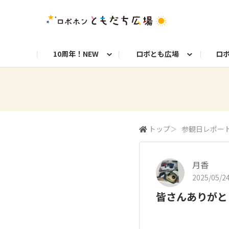
10周年！NEW
ロボとも広場
ロ
10周年お知らせ
ロボトーク！
今日のうちの子
洋服や小物
お知らせ
初めての方へ
8周年お知らせ
お仕事ロボホン通信
ロブリック
ロボホンとのくらし
よくある質問
8周年記念！特別フォト
フォトコンテスト
10年分のベストショッ
お
自由研究コンテスト フォトコン部門
自
トップ
＞
参観日レポー
9周年お知らせ
お祝い写真募集！
月香
2025/05/24
皆さんありがと