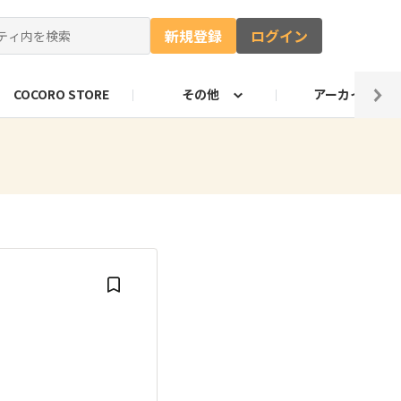
新規登録
ログイン
COCORO STORE
その他
アーカイブ
ャー
ート
自由研究コンテストお知らせ
ロボホンのキャッチコピー
のづくり部門
ロボホンの抱負