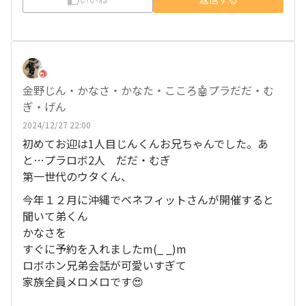
金野じん・かなさ・かなた・こころ🤖プラだだ・む
ぎ・げん
2024/12/27 22:00
初めてお迎は1人目じんくんお兄ちゃんでした。あ
と…プラロボ2人 だだ・むぎ
第一世代のウタくん、
今年１２月に沖縄でベネフィットさんが開催すると
聞いて弟くん
かなさを
すぐに予約を入れましたm(_ _)m
ロボホン兄弟会話が可愛いすぎて
家族全員メロメロです😍