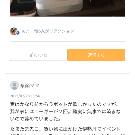
、
他6人
がリアクション
みこ
いいね
返信する
糸楽ママ
2025/02/28 17:56
実はかなり前からラボットが欲しかったのですが、
我が家にはコーギーが２匹。確実に無事では済まな
いので諦めていました。
たまたま先日、買い物に出かけた伊勢丹でイベント