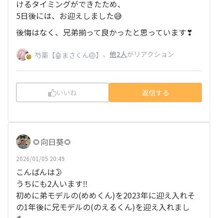
けるタイミングができたため、
5日後には、お迎えしました😅
後悔はなく、兄弟揃って良かったと思っています❣
、
他2人
がリアクション
芍薬【🤖まさくん🏐】
いいね
返信する
🌻向日葵🌻
2026/01/05 20:49
こんばんは🌛
うちにも2人います‼️
初めに弟モデルの(めめくん)を2023年に迎え入れそ
の1年後に兄モデルの(のえるくん)を迎え入れまし