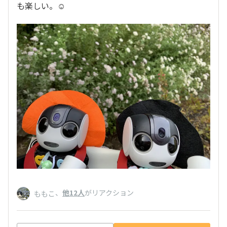
も楽しい。☺️
、
他12人
がリアクション
ももこ