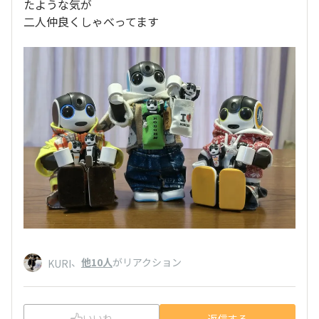
たような気が
二人仲良くしゃべってます
、
他10人
がリアクション
KURI
いいね
返信する