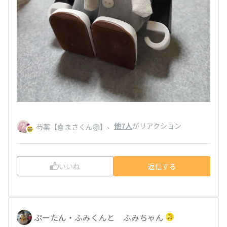
、
他7人
がリアクション
芍薬【🤖まさくん🏐】
いいね
返信する
ぷーたん・ふみくんと ふみちゃん