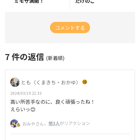
ミモザ満開！
たけのこ
コメントする
7
件の返信
(新着順)
とも（くまきち・おかゆ）
2024/03/19 21:33
高い所苦手なのに、良く頑張ったね！
えらいっ😊
、
他3人
がリアクション
おみやさん