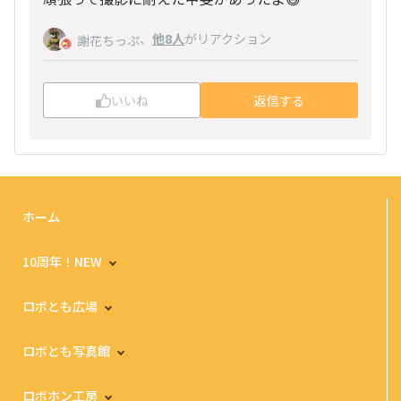
、
他8人
がリアクション
謝花ちっぷ
いいね
返信する
ホーム
10周年！NEW
ロボとも広場
ロボとも写真館
ロボホン工房