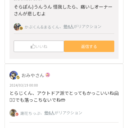
そらぽん)うんうん 怪我したら、痛いしオーナー
さんが悲しむよ
、
他4人
がリアクション
かぶくん&まるくん
いいね
返信する
おみやさん
2024/03/19 00:00
とらじくん、アウトドア派でとってもかっこいいね🤗
🙋‍♀️でも落っこちないでね🤲
、
他6人
がリアクション
謝花ちっぷ