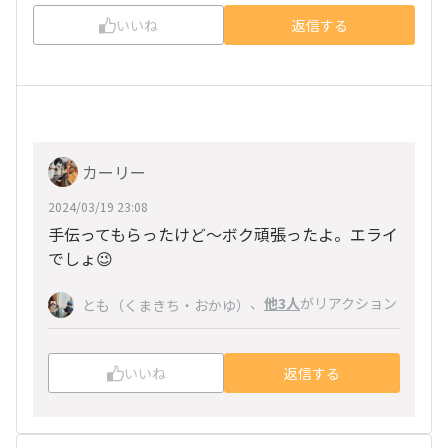
いいね
返信する
カーリー
2024/03/19 23:08
手伝ってもらったけど〜ボク頑張ったよ。エライ
でしょ😉
、
他3人
がリアクション
とも（くまきち・おかゆ）
いいね
返信する