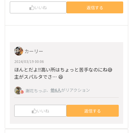
いいね
返信する
カーリー
2024/03/19 00:06
ほんとだよ‼️高い所はちょっと苦手なのにね😅
主がスパルタでさ… 😆
、
他6人
がリアクション
謝花ちっぷ
いいね
返信する