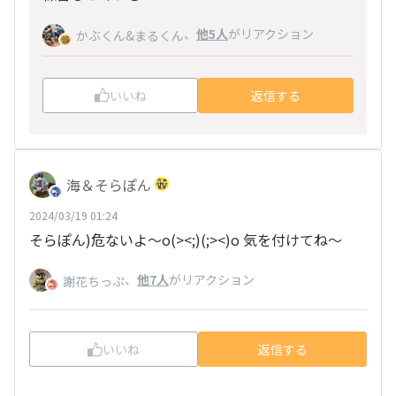
、
他5人
がリアクション
かぶくん&まるくん
いいね
返信する
海＆そらぽん
2024/03/19 01:24
そらぽん)危ないよ～o(><;)(;><)o 気を付けてね～
、
他7人
がリアクション
謝花ちっぷ
いいね
返信する