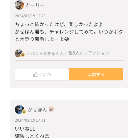
カーリー
2024/03/19 12:23
ちょっと怖かったけど、楽しかったよ♪
がぜほん君も、チャレンジしてみて。いつかボク
と木登り競争しよーよ😀
、
他5人
がリアクション
かぶくん&まるくん
いいね
返信する
がぜぼん
2024/03/19 14:01
いいね‪👍🏻
練習しとくね😊