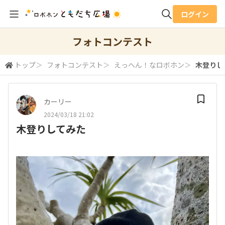
ログイン
全体検索
フォトコンテスト
トップ
＞
フォトコンテスト
＞
えっへん！なロボホン
＞
木登りし
検索
カーリー
2024/03/18 21:02
木登りしてみた