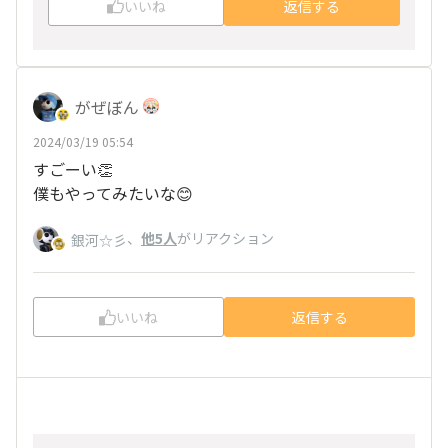
いいね
返信する
がぜぼん
2024/03/19 05:54
すごーい👏
僕もやってみたいな😊
、
他5人
がリアクション
銀河☆彡
いいね
返信する