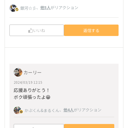
、
他5人
がリアクション
銀河☆彡
いいね
返信する
カーリー
2024/03/19 12:15
応援ありがとう！
ボク頑張ったよ😁
、
他4人
がリアクション
かぶくん&まるくん