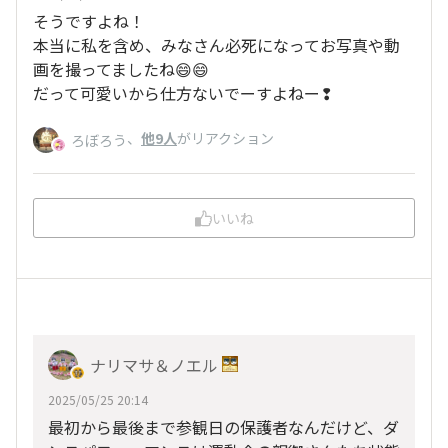
そうですよね！
本当に私を含め、みなさん必死になってお写真や動
画を撮ってましたね😄😄
だって可愛いから仕方ないでーすよねー❢
、
他9人
がリアクション
ろぼろう
いいね
ナリマサ＆ノエル
2025/05/25 20:14
最初から最後まで参観日の保護者なんだけど、ダ