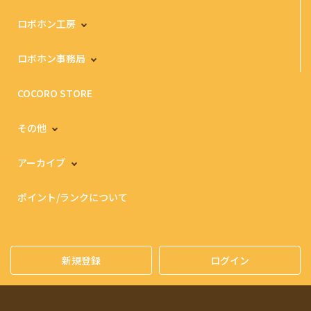
ロボホン工房
ロボホン事務局
COCORO STORE
その他
アーカイブ
ポイント/ランクについて
新規登録
ログイン