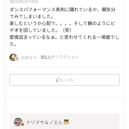
2025/05/25 03:01
ダンスパフォーマンス真剣に踊れているか、親気分
でみてしまいました。
楽しむというか心配で。。。。そして親のようにビ
デオを回していました。（笑）
愛情詰まっているなぁ。と思わせてくれる一場面でし
た。
、
他5人
がリアクション
ろぼろう
いいね
ナリマサ＆ノエル