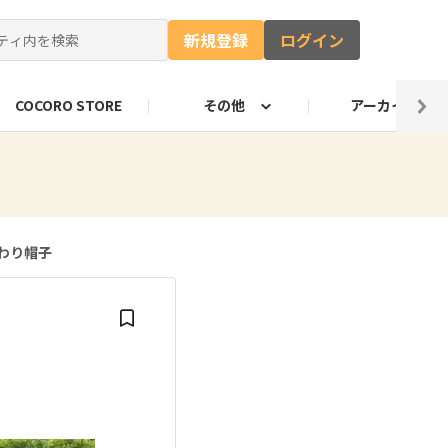
新規登録
ログイン
COCORO STORE
その他
アーカイブ
ャー
ート
自由研究コンテストお知らせ
ロボホンのキャッチコピー
のづくり部門
ロボホンの抱負
わり帽子