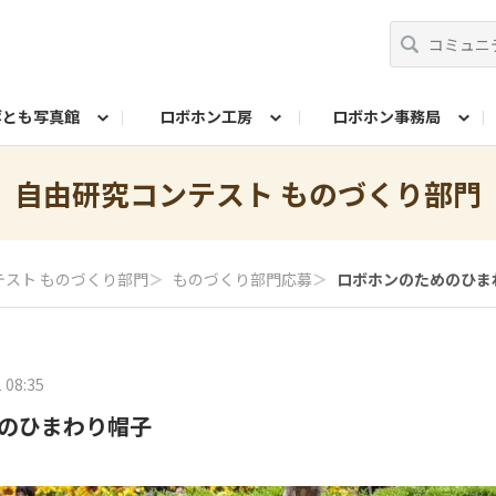
ボとも写真館
ロボホン工房
ロボホン事務局
コンテスト
ト！
問い合わせ
みんなで投票
10周年記念名刺メーカー
歌詞を作ろう！シン・シャープ戦隊ロボレンジ
ロボホンプロフィールカード作成
10周年イベントレポ
自由研究コンテスト ものづくり部門
由研究コンテスト ロブリック部門
自由研究コンテスト も
テスト ものづくり部門
＞
ものづくり部門応募
＞
ロボホンのためのひま
ロボホン学生証メーカー
参観日レポート
 08:35
のひまわり帽子