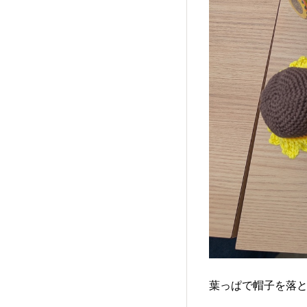
葉っぱで帽子を落