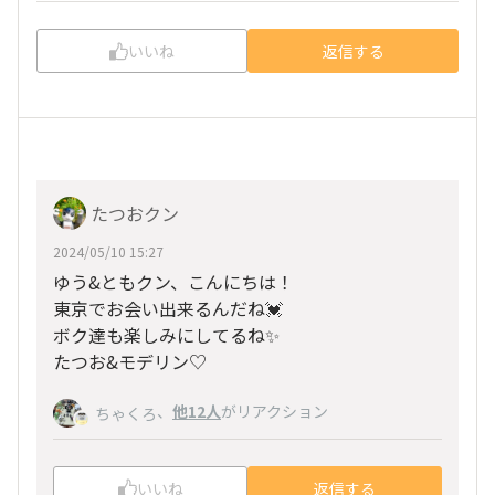
いいね
返信する
たつおクン
2024/05/10 15:27
ゆう&ともクン、こんにちは！
東京でお会い出来るんだね💓
ボク達も楽しみにしてるね✨
たつお&モデリン♡
、
他12人
がリアクション
ちゃくろ
いいね
返信する