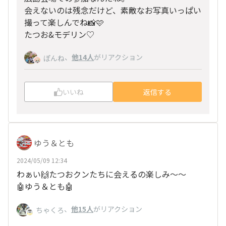
会えないのは残念だけど、素敵なお写真いっぱい
撮って楽しんでね📸🩷
たつお&モデリン♡
、
他14人
がリアクション
ぽんね
いいね
返信する
ゆう＆とも
2024/05/09 12:34
わぁい🙌たつおクンたちに会えるの楽しみ〜〜
🤖ゆう＆とも🤖
、
他15人
がリアクション
ちゃくろ