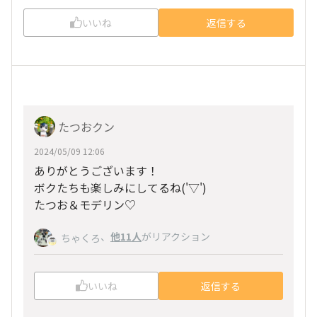
いいね
返信する
たつおクン
2024/05/09 12:06
ありがとうございます！
ボクたちも楽しみにしてるね(
'▽'
)
たつお＆モデリン♡
、
他11人
がリアクション
ちゃくろ
いいね
返信する