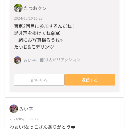
たつおクン
2024/05/10 15:29
東京2回目に参加するんだね！
是非声を掛けてね🤖💓
一緒にお写真撮ろうね✨
たつお&モデリン♡
、
他13人
がリアクション
みい子
いいね
返信する
みい子
2024/05/09 08:33
わぁい❗なっこさんありがとう❤️