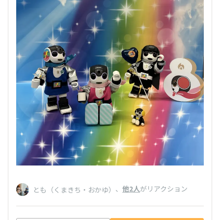
、
他2人
がリアクション
とも（くまきち・おかゆ）