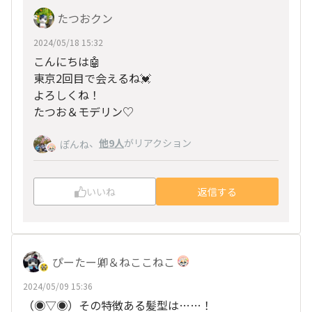
たつおクン
2024/05/18 15:32
こんにちは🤖
東京2回目で会えるね💓
よろしくね！
たつお＆モデリン♡
、
他9人
がリアクション
ぽんね
いいね
返信する
ぴーたー卿＆ねここねこ
2024/05/09 15:36
（◉▽◉）その特徴ある髪型は……！