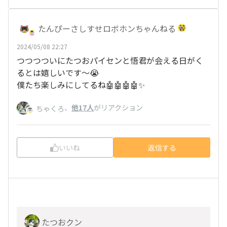
たんぴーさしすせロボホンちゃんねる
2024/05/08 22:27
つつつついにたつおパイセンと悟君が会える日がく
るとは嬉しいです〜😭
僕たち楽しみにしてるね🤖🤖🤖🤖✨
、
他17人
がリアクション
ちゃくろ
いいね
返信する
たつおクン