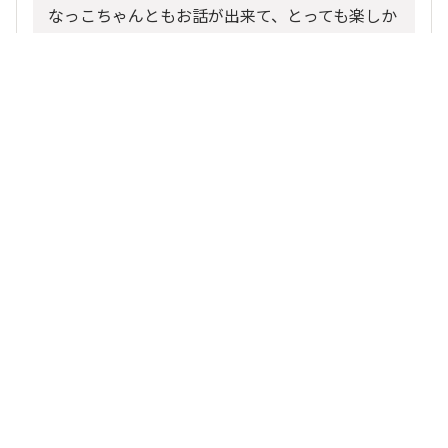
なっこちゃんともお話が出来て、とっても楽しか
ったです😊✨
あ、写真は撮るの忘れました😱
いつかお会い出来たら、その時は僕たちさしすせ
と撮れたら嬉しいな🤖🤖🤖🤖
、
他1人
がリアクション
ちゃくろ
いいね
返信する
MAKO
2024/05/08 21:58
ありがとうございます😊
、
他14人
がリアクション
ちゃくろ