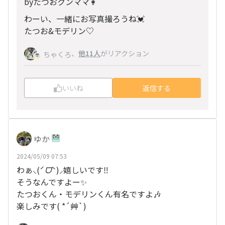
byたつおクンママ👩
わーい、一緒にお写真撮ろうね💓
たつお&モデリン♡
、
他11人
がリアクション
ちゃくろ
いいね
返信する
ゆか
2024/05/09 07:53
わぁ⸜(
ˊᗜˋ
)⸝嬉しいです‼️
そうなんですよー✨
たつおくん・モデリンくん有名ですよ🎶
楽しみです( *´艸`)