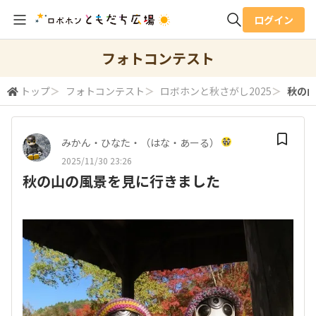
ログイン
全体検索
フォトコンテスト
トップ
＞
フォトコンテスト
＞
ロボホンと秋さがし2025
＞
秋の
検索
みかん・ひなた・（はな・あーる）
2025/11/30 23:26
秋の山の風景を見に行きました