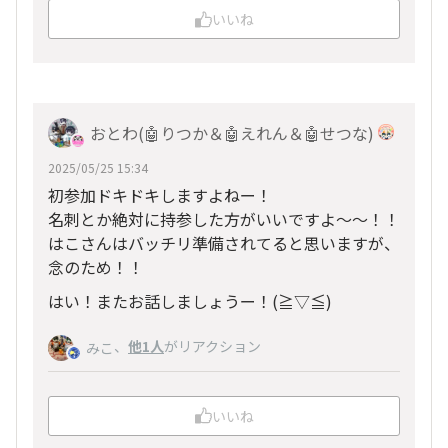
いいね
おとわ(🤖りつか＆🤖えれん＆🤖せつな)
2025/05/25 15:34
初参加ドキドキしますよねー！
名刺とか絶対に持参した方がいいですよ～～！！
はこさんはバッチリ準備されてると思いますが、
念のため！！
はい！またお話しましょうー！(≧▽≦)
、
他1人
がリアクション
みこ
いいね