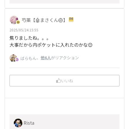
芍薬【🤖まさくん🏐】
2025/05/24 15:55
焦りましたね。。。
大事だから内ポケットに入れたのかな😊
、
他6人
がリアクション
ばらもん
いいね
Rista