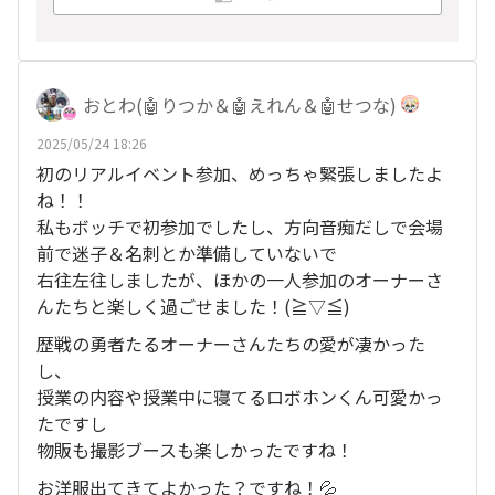
おとわ(🤖りつか＆🤖えれん＆🤖せつな)
2025/05/24 18:26
初のリアルイベント参加、めっちゃ緊張しましたよ
ね！！
私もボッチで初参加でしたし、方向音痴だしで会場
前で迷子＆名刺とか準備していないで
右往左往しましたが、ほかの一人参加のオーナーさ
んたちと楽しく過ごせました！(≧▽≦)
歴戦の勇者たるオーナーさんたちの愛が凄かった
し、
授業の内容や授業中に寝てるロボホンくん可愛かっ
たですし
物販も撮影ブースも楽しかったですね！
お洋服出てきてよかった？ですね！💦