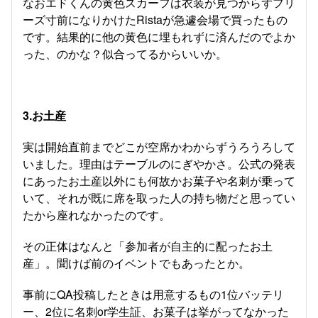
なおエドくんの黄色スカーフは衣装が見つからずフリ
ーズ寸前になりかけたRistaが急遽会場で買ったもの
です。結果的に他の黄色に埋もれずに済んだのでよか
った、のかな？似合ってるからいいか。
3.お土産
実は開始直前までどこが空席かわからずうろうろして
いました。理由はテーブルのにぎやかさ。公式の発表
にあったお土産以外にも何故かお菓子や名刺が乗って
いて、それが既に席を取った人の持ち物だと思ってい
たから座れなかったのです。
その正体はなんと「参加者が自主的に配ったお土
産」。聞けば前のイベントでもあったとか。
事前にQA投稿したときは用意するもの1位バッテリ
ー、2位に名刺or学生証、お菓子は挙がってなかった