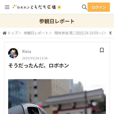
ログイン
全体検索
参観日レポート
トップ
＞
参観日レポート
＞
現地参加 第二回(5/24 10:00～)
＞
そ
検索
Rista
2025/05/24 15:36
そうだったんだ、ロボホン