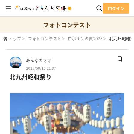
ログイン
全体検索
フォトコンテスト
トップ
＞
フォトコンテスト
＞
ロボホンの夏2025
＞
北九州昭和
検索
みんなのママ
2025/08/15 21:37
北九州昭和祭り