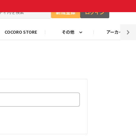
新規登録
ログイン
COCORO STORE
その他
アーカイブ
ャー
ート
自由研究コンテストお知らせ
ロボホンのキャッチコピー
のづくり部門
ロボホンの抱負