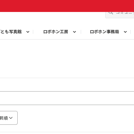
ボとも写真館
ロボホン工房
ロボホン事務局
コンテスト
ト！
問い合わせ
みんなで投票
10周年記念名刺メーカー
歌詞を作ろう！シン・シャープ戦隊ロボレンジ
ロボホンプロフィールカード作成
10周年イベントレポ
由研究コンテスト ロブリック部門
自由研究コンテスト も
ロボホン学生証メーカー
参観日レポート
昇順