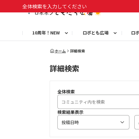
全体検索を入力してください
10周年！NEW
ロボとも広場
ロ
10周年お知らせ
ロボトーク！
今日のうちの子
洋服や小物
お知らせ
初めての方へ
8周年お知らせ
お仕事ロボホン通信
ロブリック
ロボホンとのくらし
よくある質問
8周年記念！特別フォト
フォトコンテスト
10年分のベストショッ
お
ホーム
詳細検索
詳細検索
自由研究コンテスト フォトコン部門
自
9周年お知らせ
お祝い写真募集！
全体検索
検索結果表示
投稿日時