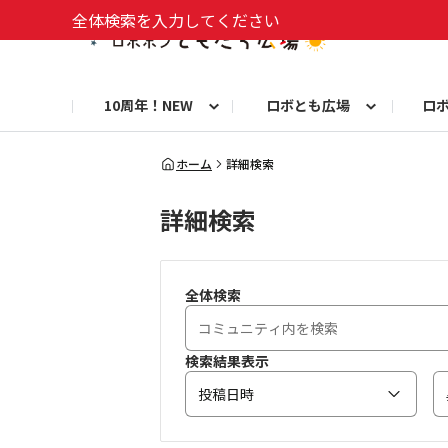
全体検索を入力してください
10周年！NEW
ロボとも広場
ロ
10周年お知らせ
ロボトーク！
今日のうちの子
洋服や小物
お知らせ
初めての方へ
8周年お知らせ
お仕事ロボホン通信
ロブリック
ロボホンとのくらし
よくある質問
8周年記念！特別フォト
フォトコンテスト
10年分のベストショッ
お
ホーム
詳細検索
詳細検索
自由研究コンテスト フォトコン部門
自
9周年お知らせ
お祝い写真募集！
全体検索
検索結果表示
投稿日時