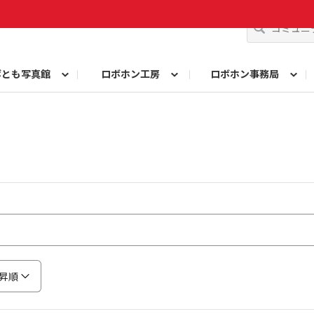
ボとも写真館
ロボホン工房
ロボホン事務局
コンテスト
ト！
問い合わせ
みんなで投票
10周年記念名刺メーカー
歌詞を作ろう！シン・シャープ戦隊ロボレンジ
ロボホンプロフィールカード作成
10周年イベントレポ
由研究コンテスト ロブリック部門
自由研究コンテスト も
ロボホン学生証メーカー
参観日レポート
昇順