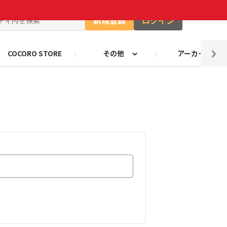
新規登録
ログイン
COCORO STORE
その他
アーカイブ
ャー
ート
自由研究コンテストお知らせ
ロボホンのキャッチコピー
のづくり部門
ロボホンの抱負