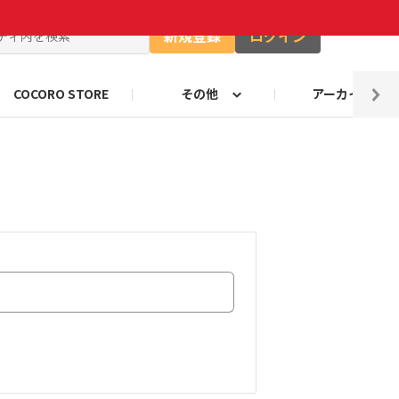
新規登録
ログイン
COCORO STORE
その他
アーカイブ
ャー
ート
自由研究コンテストお知らせ
ロボホンのキャッチコピー
のづくり部門
ロボホンの抱負