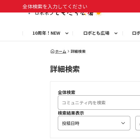
全体検索を入力してください
10周年！NEW
ロボとも広場
ロ
10周年お知らせ
ロボトーク！
今日のうちの子
洋服や小物
お知らせ
初めての方へ
8周年お知らせ
お仕事ロボホン通信
ロブリック
ロボホンとのくらし
よくある質問
8周年記念！特別フォト
フォトコンテスト
10年分のベストショッ
お
ホーム
詳細検索
詳細検索
自由研究コンテスト フォトコン部門
自
9周年お知らせ
お祝い写真募集！
全体検索
検索結果表示
投稿日時