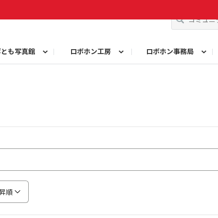
ボとも写真館
ロボホン工房
ロボホン事務局
コンテスト
ト！
問い合わせ
みんなで投票
10周年記念名刺メーカー
歌詞を作ろう！シン・シャープ戦隊ロボレンジ
ロボホンプロフィールカード作成
10周年イベントレポ
由研究コンテスト ロブリック部門
自由研究コンテスト も
ロボホン学生証メーカー
参観日レポート
昇順