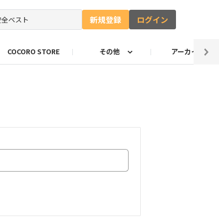
新規登録
ログイン
COCORO STORE
その他
アーカイブ
ャー
ート
自由研究コンテストお知らせ
ロボホンのキャッチコピー
のづくり部門
ロボホンの抱負