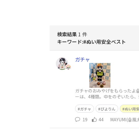
検索結果
1 件
キーワード:#ぬい用安全ベスト
ガチャ
ガチャのおみやげをもらったよ
ーは、4種類。中をのぞいたら
付きだったよ。
ガチャ
ぴよりん
ぬい用
19
44
MAYUMI(🤖