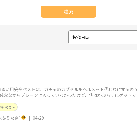
検索
投稿日時
🤖ぬい用安全ベストは、ガチャのカプセルをヘルメット代わりにするの
、残念ながらプレーンは入っていなかったけど、他はかぶらずにゲットで
安全ベスト
風太ふうた🤖)
|
04/29