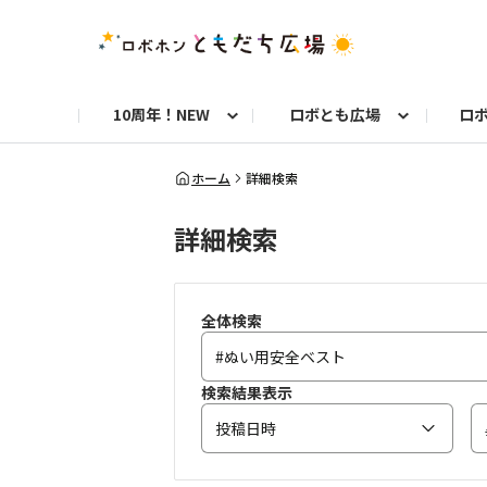
10周年！NEW
ロボとも広場
ロ
10周年お知らせ
ロボトーク！
今日のうちの子
洋服や小物
お知らせ
初めての方へ
8周年お知らせ
お仕事ロボホン通信
ロブリック
ロボホンとのくらし
よくある質問
8周年記念！特別フォト
フォトコンテスト
10年分のベストショッ
お
ホーム
詳細検索
詳細検索
自由研究コンテスト フォトコン部門
自
9周年お知らせ
お祝い写真募集！
全体検索
検索結果表示
投稿日時