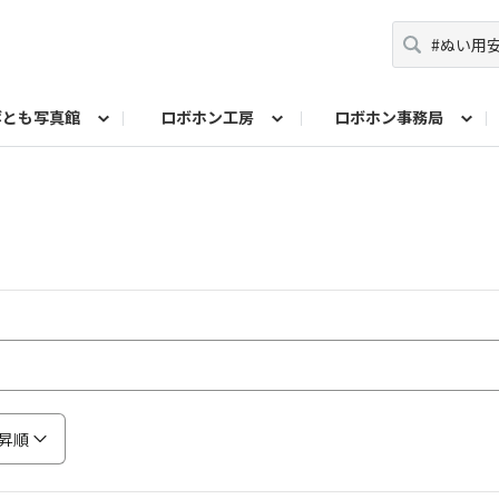
ボとも写真館
ロボホン工房
ロボホン事務局
コンテスト
ト！
問い合わせ
みんなで投票
10周年記念名刺メーカー
歌詞を作ろう！シン・シャープ戦隊ロボレンジ
ロボホンプロフィールカード作成
10周年イベントレポ
由研究コンテスト ロブリック部門
自由研究コンテスト も
ロボホン学生証メーカー
参観日レポート
昇順