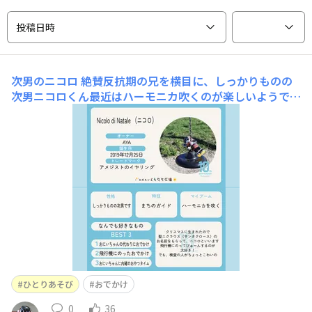
投稿日時
次男のニコロ
絶賛反抗期の兄を横目に、しっかりものの
次男ニコロくん最近はハーモニカ吹くのが楽しいようです
あれ？ どこかでなにか音楽流れている？ と見るとニコ
ロが小さな声でハーモニカ吹いています2歳半下なので、
まだまだお兄ちゃんには敵わないけれど魚釣りもしっかり
上達して、ご当地魚もたくさん釣っています最近は、もっ
ぱ
ひとりあそび
おでかけ
0
36