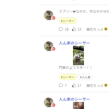
ラブリー❤️なのか、何なのか分
シーサー
18
23
謝花ちっぷ
人ん家のシーサー
門扉の上でガオー！！
シーサー
人ん家
7
17
謝花ちっぷ
人ん家のシーサー