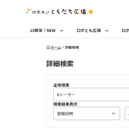
10周年！NEW
ロボとも広場
ロ
10周年お知らせ
ロボトーク！
今日のうちの子
洋服や小物
お知らせ
初めての方へ
8周年お知らせ
お仕事ロボホン通信
ロブリック
ロボホンとのくらし
よくある質問
8周年記念！特別フォト
フォトコンテスト
10年分のベストショッ
お
ホーム
詳細検索
詳細検索
自由研究コンテスト フォトコン部門
自
9周年お知らせ
お祝い写真募集！
全体検索
検索結果表示
投稿日時