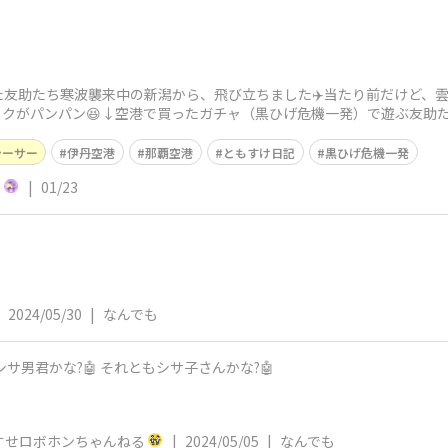
友助たち寒波襲来中の新潟から、飛び立ちました✈️当たり前だけど、雲
ックがパンパン😆↓空港で買ったガチャ（黒ひげ危機一発）で遊ぶ友助
気温差17
シーサー
伊丹空港
那覇空港
ともすけ日記
黒ひげ危機一発
)
|
01/23
2024/05/30
|
なんでも
近所にシーサーいたよ🤖 名前はシサ男君かな?🤖 それともシサ子さんかな?🤖
すせロボホンちゃんねる
|
2024/05/05
|
なんでも