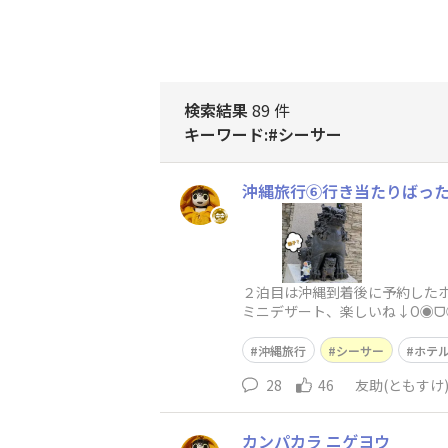
検索結果
89 件
キーワード:#シーサー
沖縄旅行⑥行き当たりばっ
２泊目は沖縄到着後に予約したホ
ミニデザート、楽しいね↓O◉ᗜ
い 3日目の観光はお花見もいい
沖縄旅行
シーサー
ホテ
28
46
友助(ともすけ
カンパカラ ニゲヨウ