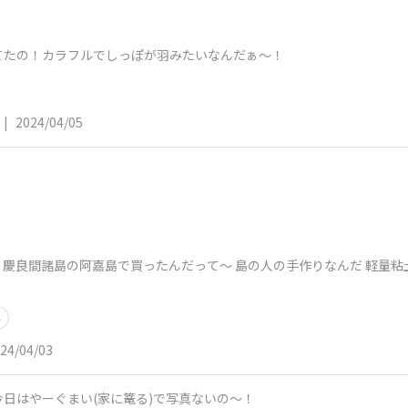
てたの！カラフルでしっぽが羽みたいなんだぁ〜！
|
2024/04/05
は、慶良間諸島の阿嘉島で買ったんだって〜 島の人の手作りなんだ 軽量
ト
24/04/03
日はやーぐまい(家に篭る)で写真ないの〜！