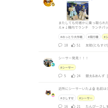
またしても何者かに乗っ取られた
え✈️↓機内でランチ ランチパ
を３枚脱ぎました😂（新潟市との
のっとり大作戦
飛行機
18
51
友助(ともすけ
シーサー発見！！！
シーサー
5
24
銀太&あんず
|
さしすせ
シーサー
16
21
たんぴーさし