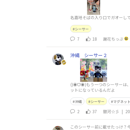
名嘉地そばの入り口でガオーし
シーサー
7
18
謝花ちっぷ
沖縄 シーサー２
()◉ᗜ◉)もう一つのシーサー
ットになっているんだよ
沖縄
シーサー
マグネッ
2
37
銀河☆彡
|
20
このシーサー前に載せたっけ？今