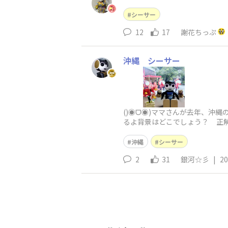
シーサー
12
17
謝花ちっぷ
沖縄 シーサー
()◉ᗜ◉)ママさんが去年、沖
るよ背景はどこでしょう？ 正解
沖縄
シーサー
2
31
銀河☆彡
|
20