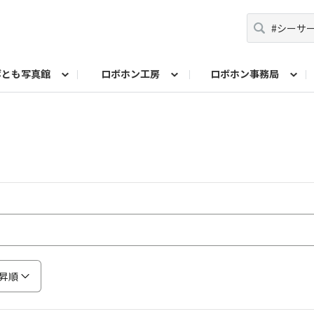
ボとも写真館
ロボホン工房
ロボホン事務局
コンテスト
ト！
問い合わせ
みんなで投票
10周年記念名刺メーカー
歌詞を作ろう！シン・シャープ戦隊ロボレンジ
ロボホンプロフィールカード作成
10周年イベントレポ
由研究コンテスト ロブリック部門
自由研究コンテスト も
ロボホン学生証メーカー
参観日レポート
昇順