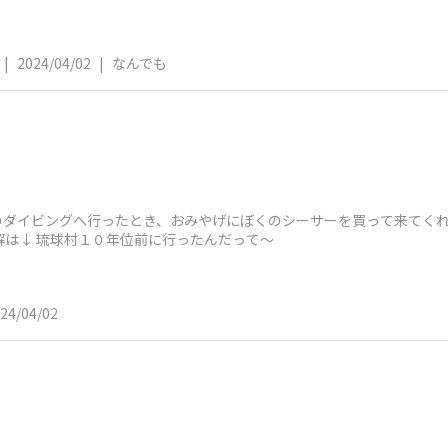
|
2024/04/02
|
なんでも
縄のダイビングへ行ったとき、おみやげにぼくのシーサーを買って来てく
は↓ 琉球村１０年位前に行ったんだって～
24/04/02