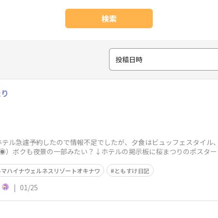
検索
投稿日時
たり
テル急遽予約したので情報不足でしたが、夕食はビュッフェスタイル、
◉）ボクも夜景の一部みたい？↓ホテルの掲示板に桜まつりのポスター
かな。混む
ルマハイナウェルネスリゾートオキナワ
ともすけ日記
)
|
01/25