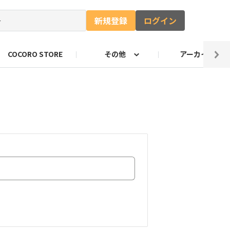
新規登録
ログイン
COCORO STORE
その他
アーカイブ
ャー
ート
自由研究コンテストお知らせ
ロボホンのキャッチコピー
のづくり部門
ロボホンの抱負