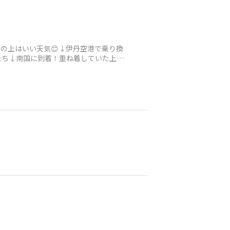
の上はいい天気😊↓伊丹空港で乗り換
たち↓南国に到着！重ね着していた上着