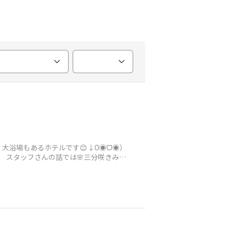
大浴場もあるホテルです😊↓O◉ᗜ◉）
 スタッフさんの話では🌸三分咲きみた