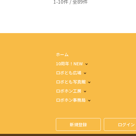
1-10件 / 全89件
ホーム
10周年！NEW
ロボとも広場
ロボとも写真館
ロボホン工房
ロボホン事務局
新規登録
ログイン