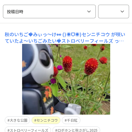
投稿日時
秋のいちご🍓みぃっ〜け👀
()◉ᗜ◉)センニチコウ が咲い
ていたよ〜いちごみたい🍓ストロベリーフィールズ って
いう品種かな？🤔
大きな公園
センニチコウ
千日紅
ストロベリーフィールズ
ロボホンと秋さがし2025