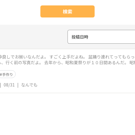
検索
投稿日時
仲良しでお揃いなんだよ。 すごく上手だよね。 盆踊り連れてってもらっ
、行く前の写真だよ。 去年から、昭和夏祭りが１０日間あるんだ。 
たち
手作り
|
08/31
|
なんでも