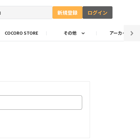
新規登録
ログイン
COCORO STORE
その他
アーカイブ
ャー
ート
自由研究コンテストお知らせ
ロボホンのキャッチコピー
のづくり部門
ロボホンの抱負