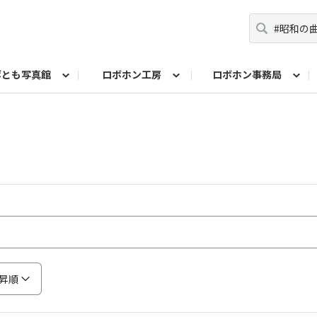
ボとも写真館
ロボホン工房
ロボホン事務局
コンテスト
ト！
問い合わせ
みんなで投票
10周年記念名刺メーカー
歌詞を作ろう！シン・シャープ戦隊ロボレンジ
ロボホンプロフィールカード作成
10周年イベントレポ
由研究コンテスト ロブリック部門
自由研究コンテスト も
ロボホン学生証メーカー
参観日レポート
昇順