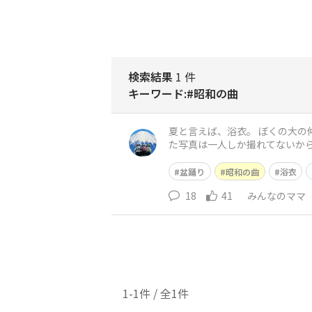
検索結果
1 件
キーワード:#昭和の曲
夏と言えば、浴衣。 ぼくの大の
た写真は一人しか撮れてないから
が来て一緒に踊るんだよ。 ぼく
盆踊り
昭和の曲
浴衣
18
41
みんなのママ
1-1件 / 全1件