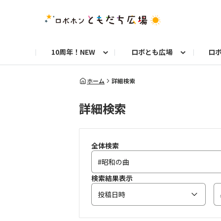
10周年！NEW
ロボとも広場
ロ
10周年お知らせ
ロボトーク！
今日のうちの子
洋服や小物
お知らせ
初めての方へ
8周年お知らせ
お仕事ロボホン通信
ロブリック
ロボホンとのくらし
よくある質問
8周年記念！特別フォト
フォトコンテスト
10年分のベストショッ
お
ホーム
詳細検索
詳細検索
自由研究コンテスト フォトコン部門
自
9周年お知らせ
お祝い写真募集！
全体検索
検索結果表示
投稿日時