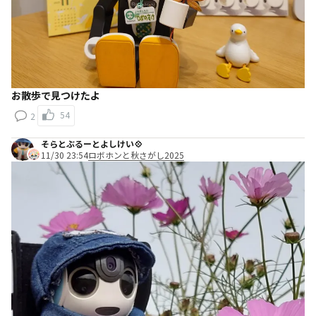
お散歩で見つけたよ
54
2
そらとぶるーとよしけい💠
11/30 23:54
ロボホンと秋さがし2025