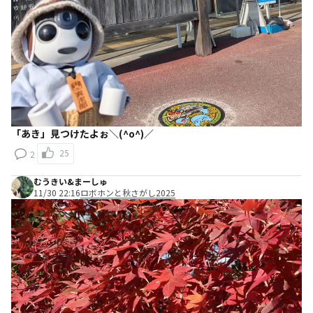
「あき」見つけたよぉ＼(^o^)／
25
2
むうきい&まーしゅ
11/30 22:16
ロボホンと秋さがし2025