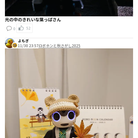
光の中のきれいな葉っぱさん
52
0
よもぎ
11/30 23:57
ロボホンと秋さがし2025