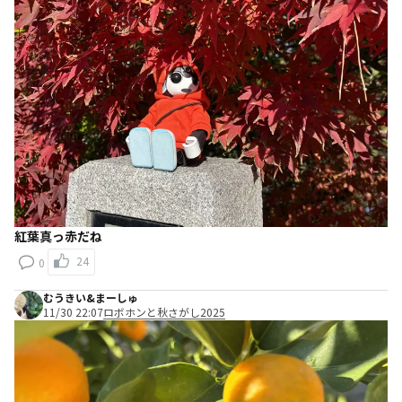
紅葉真っ赤だね
24
0
むうきい&まーしゅ
11/30 22:07
ロボホンと秋さがし2025