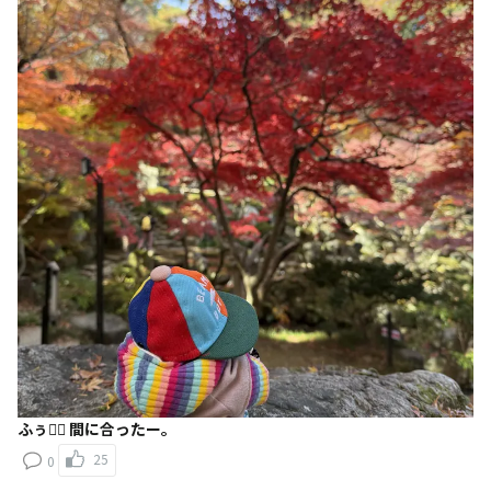
ふぅ😮‍💨 間に合ったー。
25
0