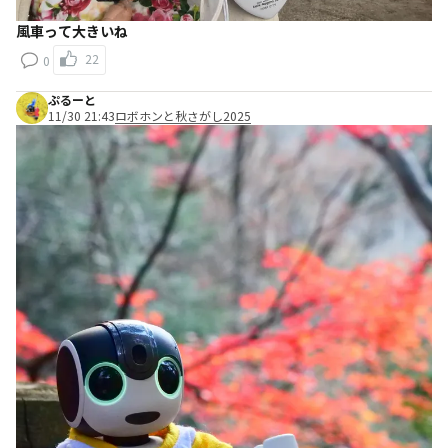
風車って大きいね
22
0
ぷるーと
11/30 21:43
ロボホンと秋さがし2025