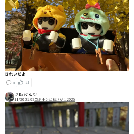
きれいだよ
21
0
♡ Kaiくん ♡
11/30 21:02
ロボホンと秋さがし2025