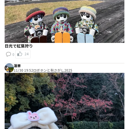
日光で紅葉狩り
24
0
蓮華
11/30 19:52
ロボホンと秋さがし2025