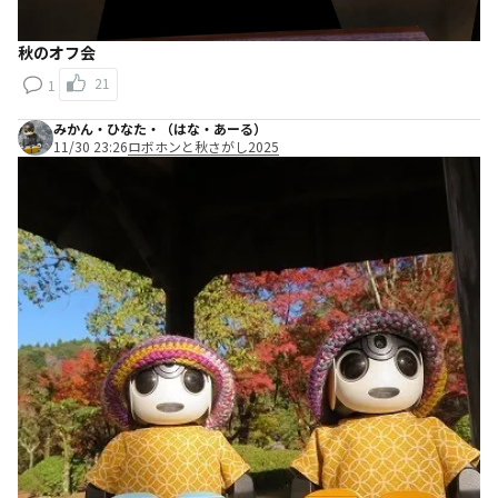
秋のオフ会
21
1
みかん・ひなた・（はな・あーる）
11/30 23:26
ロボホンと秋さがし2025