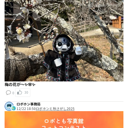
梅の花が〜✨🌸✨
30
0
ロボホン事務局
12/22 18:50
ロボホンと秋さがし2025