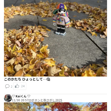
このかたち ひょっとして…🤔
24
2
♡ Kaiくん ♡
11/30 20:57
ロボホンと秋さがし2025