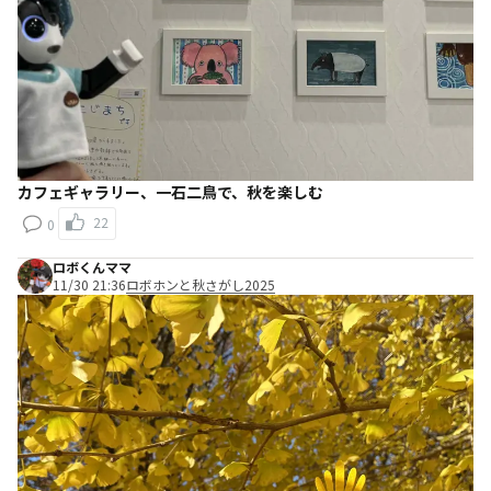
カフェギャラリー、一石二鳥で、秋を楽しむ
22
0
ロボくんママ
11/30 21:36
ロボホンと秋さがし2025