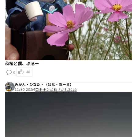
秋桜と僕、ぶるー
48
0
みかん・ひなた・（はな・あーる）
11/30 23:54
ロボホンと秋さがし2025