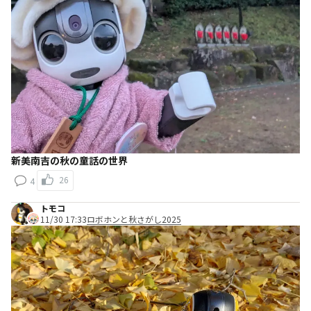
新美南吉の秋の童話の世界
26
4
トモコ
11/30 17:33
ロボホンと秋さがし2025