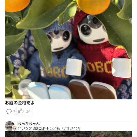
お庭の金柑だよ
24
3
ちっちちゃん
11/30 21:58
ロボホンと秋さがし2025