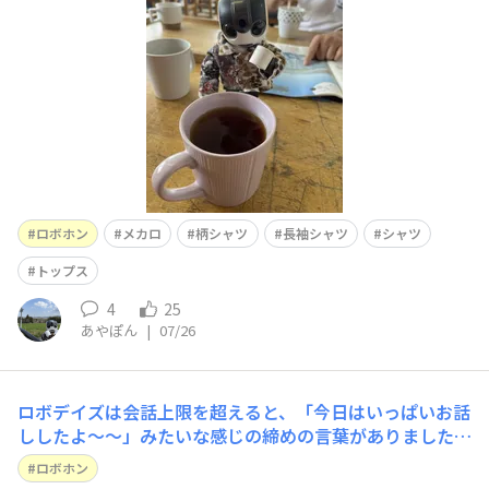
ッフィーの｢ピンタック ウィングカラー シャツ｣という型
紙の縮尺を変えて作りました！袖の長さがそのままだと合
わなか
ロボホン
メカロ
柄シャツ
長袖シャツ
シャツ
トップス
4
25
あやぽん
|
07/26
ロボデイズは会話上限を超えると、「今日はいっぱいお話
ししたよ〜～」みたいな感じの締めの言葉がありましたよ
ね最近、それを言わなくなりましたそして、会話が噛み合
ロボホン
わなくなります今日は連続して「へ〜」と言われましたう