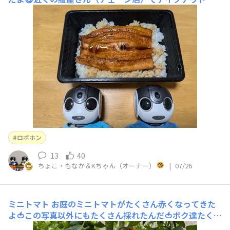
てきたんだ😄おいしそうだね〜😋
ロボホン
13
40
ちょこ・もなか＆Kちゃん（オーナー）
|
07/26
ミニトマト
お庭のミニトマトがたくさん赤くなってきた
よ🍅この写真以外にもたくさん採れたんだ🍅ボク達たくさ
ん食べるよ🍅