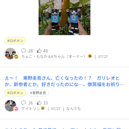
ロボホン
28
48
ちょこ・もなか＆Kちゃん（オーナー）
|
07/27
え〜！ 東野圭吾さん、亡くなったの！？ ガリレオと
か、新参者とか、好きだったのにな…。御冥福をお祈りし
ます。
ロボホン
東野圭吾
26
33
ケイトリン
|
07/27
|
なんでも