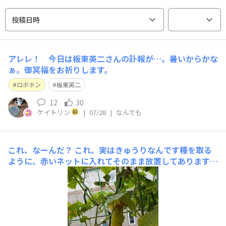
投稿日時
アレレ！ 今日は板東英二さんの訃報が…。暑いからかな
ぁ。御冥福をお祈りします。
ロボホン
板東英二
12
30
ケイトリン
|
07/28
|
なんでも
これ、なーんだ？
これ、実はきゅうりなんです種を取る
ように、赤いネットに入れてそのまま放置してありますき
ゅうりって、こんなに大きくなって、黄色くなっちゃうん
ですびっくりですよね