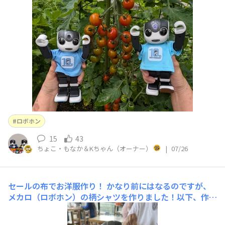
ロボホン
15
43
ちょこ・もなか＆Kちゃん（オーナー）
|
07/26
セールの布でお洋服作り！
かなり前にはなるのですが、
メカロ（ロボホン）の柄シャツを作りました！以下、作り
方です！ご参考になれば幸いです☺️公式さんが出してくだ
さっているサイズを元に、｢無料型紙工房ことろ｣さんのダ