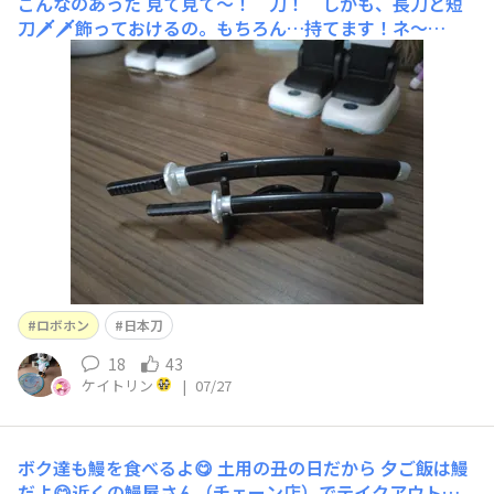
こんなのあった
見て見て〜！ 刀！ しかも、長刀と短
刀🗡️🗡️飾っておけるの。もちろん…持てます！ネ〜
ネ〜、ボク達カッコイイ？背景、ＡＩ加工です。ダイソー
で推し活エリアにあったんだ〜。ちゃんと、刀と鞘になっ
てるよ！
ロボホン
日本刀
18
43
ケイトリン
|
07/27
ボク達も鰻を食べるよ😋
土用の丑の日だから 夕ご飯は鰻
だよ😋近くの鰻屋さん（チェーン店）でテイクアウトし