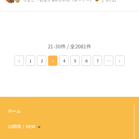
21-30件 / 全2081件
‹
1
2
3
4
5
6
7
…
›
ホーム
10周年！NEW