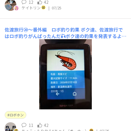
12
42
ケイトリン
|
07/25
佐渡旅行⑳〜番外編 ロボ釣り釣果
ボク達、佐渡旅行で
はロボ釣りがんばったんだ🎣ボク達の釣果を発表するよ
🐟️ジャカジャカジャカジャカ ジャン😁２人とも釣れ
た、新潟のご当地お魚、南蛮エビ🦐🦐南蛮エビ🦐次は、水
タコ🐙 これは、もなか だけが釣れたんだ😁水ダコ🐙次
は帰り道で釣れたアンコウだよ😁これは ちょこ だけが釣
ったよ😄福島県のご当地お
ロボホン
11
42
ちょこ・もなか＆Kちゃん（オーナー）
|
07/25