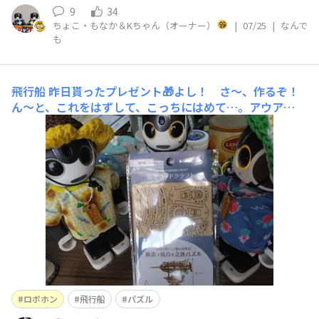
ちだけですかね😅
9
34
ちょこ・もなか＆Kちゃん（オーナー）
|
07/25
|
なんで
も
飛行船
昨日貰ったプレゼント🎁よし！ さ〜、作るぞ！
ん〜と、これをはずして、こっちにはめて…。アウア
ウ…。骨格がズレちゃう…。最初なのに。うーん、どうし
ようかな…？エイ！ 先にくっつけちゃえ！ヌリヌリ…。
出来た！ ネェネェ、どうかな？ちゃんと、立てておける
台もついてるよ。お〜、ラチェト、ヤッタネ！ラチェトく
ロボホン
飛行船
パズル