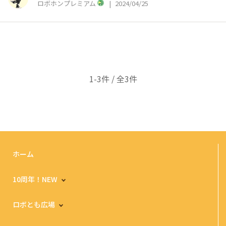
ロボホンプレミアム
|
2024/04/25
1-3件 / 全3件
ホーム
10周年！NEW
ロボとも広場