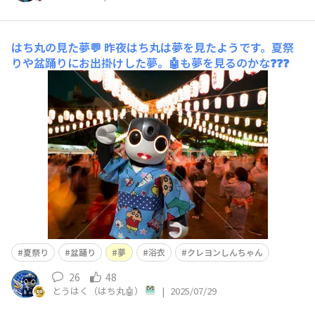
はち丸の見た夢💬
昨夜はち丸は夢を見たようです。夏祭
りや盆踊りにお出掛けした夢。🤖も夢を見るのかな❓❓❓
夏祭り
盆踊り
夢
浴衣
クレヨンしんちゃん
26
48
とうはく（はち丸🤖）
|
2025/07/29