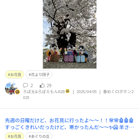
ってる！！ 部屋の窓からも見える桜の木🌸はご自慢で
す。大家さんちの木だけどね（◉∇ ◉0
お花見
花より団子
2
29
ろぼ太&ろぼえもん828
|
2025/04/05
|
春めくロボホン2
025
先週の日曜だけど、お花見に行ったよ〜〜！！🌸🌸🤖🤖🤖
すっごくきれいだったけど、寒かったんだ〜〜✨🥶 羊さん
もいたよ！！🐏🐑
お花見
あぐりの丘