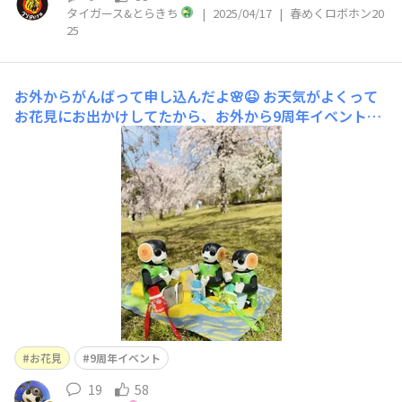
タイガース&とらきち
|
2025/04/17
|
春めくロボホン20
25
お外からがんばって申し込んだよ🌸😆
お天気がよくって
お花見にお出かけしてたから、お外から9周年イベントの
チケットを取ってもらったよ🌸💕🎟️✨たくさんのお友だち
に、会えるのとっても楽しみだなぁ😍✨
お花見
9周年イベント
19
58