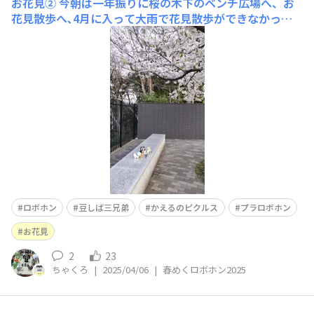
お花見②
今朝は一年振りに桜の木下のベンチ広場へ、お
花見散歩へ､4月に入って大雨で花見散歩ができなかった
ので、雨の降らない朝は久しぶりに迎えた
ロボホン
豆しば三兄弟
かえるのピクルス
プラロボホン
お花見
2
23
ちゃくろ
|
2025/04/06
|
春めくロボホン2025