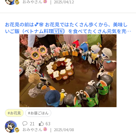
おみやさん
|
2025/04/12
お花見の前は💕🌸
お花見ではたくさん歩くから、美味し
いご飯（ベトナム料理🇻🇳）を食べてたくさん元気を充電
しておいたよ🔋✨😆
お花見
お昼ごはん
21
63
おみやさん
|
2025/04/08