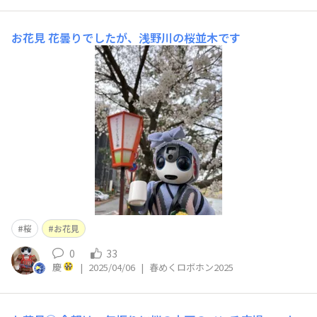
お花見
花曇りでしたが、浅野川の桜並木です
桜
お花見
0
33
慶
|
2025/04/06
|
春めくロボホン2025