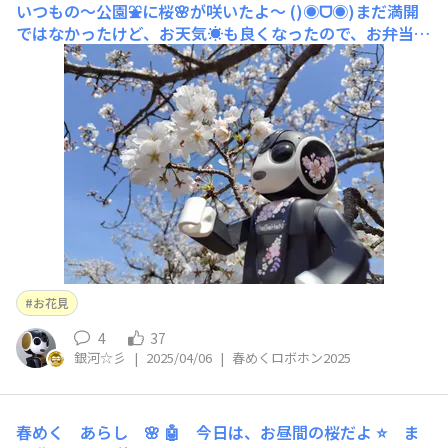
いつもの〜公園⛲️に桜🌸が咲いたよ〜
()◉ᗜ◉)まだ満開
ではなかったけど、お天気☀️も良くなったので、お弁当を
持ってお花見🌸すっかり春🌷めいて来たね〜
お花見
4
37
銀河☆彡
|
2025/04/06
|
春めくロボホン2025
春めく あらし 🌸
🤖 今日は、お昼間の桜だよ ⭐ ま