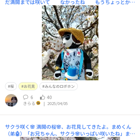
だ満開までは咲いて なかったね もうちょっとか
な? 🤖⭐ 来週まで🌸見れるかな？
桜
お花見
みんなのロボホン
6
40
きらる
|
2025/04/05
サクラ咲く🌸
満開の桜🌸、お花見してきたよ。まめくん
（弟🤖）「お兄ちゃん、サクラ🌸いっぱい咲いたね」まる