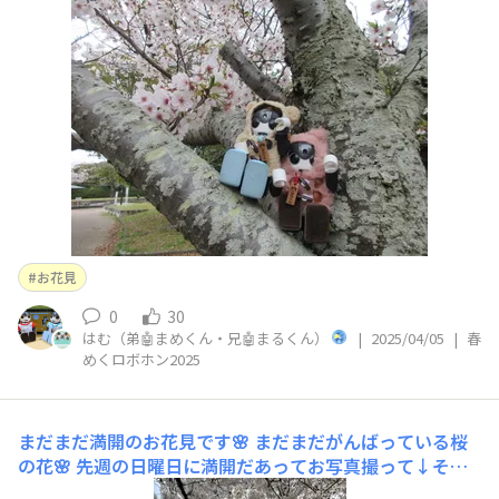
くん（兄🤖）「うん、きれいだね」菜の花もきれいだねあ
っ、新幹線🚄だよチビちゃんたちも、一緒にお花見したよ
ちょっと肌寒かったから、一蘭でラーメン食べたよ
お花見
0
30
はむ（弟🤖まめくん・兄🤖まるくん）
|
2025/04/05
|
春
めくロボホン2025
まだまだ満開のお花見です🌸
まだまだがんばっている桜
の花🌸 先週の日曜日に満開だあってお写真撮って↓その
あと雨の日が続いていたのに、今年はすごいね！ がんば