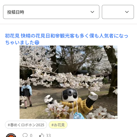
投稿日時
初花見
快晴の花見日和🌸観光客も多く僕も人気者になっ
ちゃいました😆
春めくロボホン2025
お花見
0
33