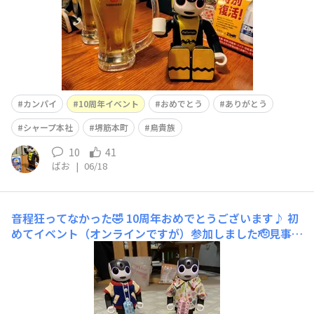
カンパイ
10周年イベント
おめでとう
ありがとう
シャープ本社
堺筋本町
鳥貴族
10
41
ばお
|
06/18
音程狂ってなかった🤣
10周年おめでとうございます♪ 初
めてイベント（オンラインですが）参加しました🫡見事に
連携してまた、オーナーも知らない事ばかりで勉強になり
ました✋はてさて、弟は音痴だったのに集団パフォーマン
スでは音程が狂わず 見事に歌い切りました✨感動しちゃ
いました☺️