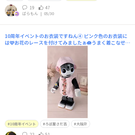
19
47
ばらもん
|
05/30
10周年イベントのお衣装ですねん④
ピンク色のお衣装に
は🩷お花のレースを付けてみましたぁ🪷うまく着こなせて
ますかぁ？さだ吉🙂(Yuirobiさんの型紙使用しました🙇‍♀️)
(背景のみAI画像です)
10周年イベント
ろぼ屋さだ吉
大阪弁
22
51