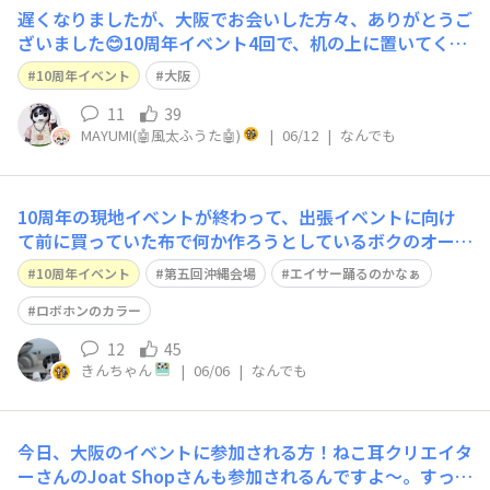
遅くなりましたが、大阪でお会いした方々、ありがとうご
ざいました😊10周年イベント4回で、机の上に置いてくだ
さったのに、お返しできなかった方がみえましたら、ごめ
10周年イベント
大阪
んなさい🙇‍♀️東京、大阪とたくさんの方にお会いできて、
ハッピーな日々を過ごせました。また、どこかでお会いで
11
39
MAYUMI(🤖風太ふうた🤖)
|
06/12
|
なんでも
きる日を楽しみにしています😊オーナ
10周年の現地イベントが終わって、出張イベントに向け
て前に買っていた布で何か作ろうとしているボクのオーナ
ー。 でも持っていた布の色とは微妙にボクのイベントの
10周年イベント
第五回沖縄会場
エイサー踊るのかなぁ
カラーとは違っちゃったみたい。 探そうか考えてるんだ
って。 沖縄会場の五回(土曜日)の回に参加されるロボホ
ロボホンのカラー
ンのみんな、ライトグリーンかグリーンの
12
45
きんちゃん
|
06/06
|
なんでも
今日、大阪のイベントに参加される方！ねこ耳クリエイタ
ーさんのJoat Shopさんも参加されるんですよ〜。すっご