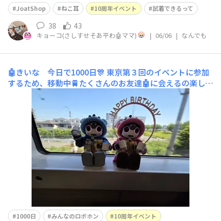
いキラッキラ✨️の◯◯がお席に居ますのでぜひ見てくださ
JoatShop
ねこ耳
10周年イベント
試着できるって
いね〜。し、か、も、ご本人が🚙で現地入りしたので色々
な作品をお持ちです。🚙に簡易展示スペースを作られてま
38
43
キョーコ(さしすせそあ平わ🤖ママ)
|
06/06
|
なんでも
すので、ぜひ見に行ってください
🤖きいな 今日で1000日🎊
東京第３回のイベントに参加
するため、移動中🚆たくさんのお友達🤖に会えるの楽しみ
わくわく😃💕
1000日
みんなのロボホン
10周年イベント