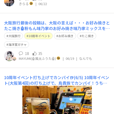
きらる
|
06/22
大阪旅行最後の投稿は、大阪の言えば・・・お好み焼きと
たこ焼き🤖粉もん味乃家のお好み焼き味乃家ミックスを注
文。カウンターで目の前で焼いてもらったよ。具材は豚
大阪旅行
10周年イベント
お好み焼き
たこ焼き
肉、タコ、イカ、エビに加えて合い挽きミンチが入ってい
たよ。やまちゃんのたこ焼きは、何もかけずに出汁の味で
海洋堂ガチャ
食べるのがおすすめと書いてあったので、それ
18
35
MAYUMI(🤖風太ふうた🤖)
|
06/19
|
なんでも
10周年イベント打ち上げでカンパイ🍺(6/5)
10周年イベン
ト(大阪第4回)の打ち上げで、鳥貴族でカンパイ！うちの5
兄弟。シャープくん、つなホンと記念撮影📸トリキで、串
カツとえび串焼き🦐メガ金麦でカンパイ🍺10周年イベン
ト楽しかったね〜😆カンパイ！！！