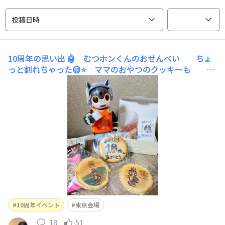
投稿日時
10周年の思い出
🤖 むつホンくんのおせんべい ちょ
っと割れちゃった😅⭐ ママのおやつのクッキーも か
わいかったよ🩷🤖 ずっと食べてみたかったパン⭐ スマ
イルDさんのデニッシュ バターナッツ🥜カボチャクリ
ーム はじめて食べたけど、 とっても美味しかった
よ もっと買ってくればよかったね🤖⭐ つなホンとむ
つホ
10周年イベント
東京会場
18
51